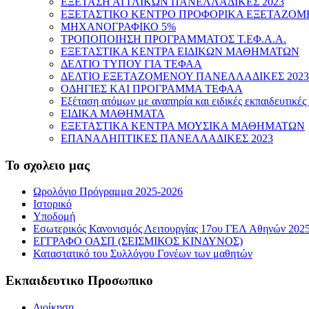
ΕΞΕΤΑΣΗ ΑΓΓΛΙΚΩΝ ΠΑΝΕΛΛΑΔΙΚΕΣ 2023
ΕΞΕΤΑΣΤΙΚΟ ΚΕΝΤΡΟ ΠΡΟΦΟΡΙΚΑ ΕΞΕΤΑΖΟΜ
ΜΗΧΑΝΟΓΡΑΦΙΚΟ 5%
ΤΡΟΠΟΠΟΙΗΣΗ ΠΡΟΓΡΑΜΜΑΤΟΣ Τ.ΕΦ.Α.Α.
ΕΞΕΤΑΣΤΙΚΑ ΚΕΝΤΡΑ ΕΙΔΙΚΩΝ ΜΑΘΗΜΑΤΩΝ
ΔΕΛΤΙΟ ΤΥΠΟΥ ΓΙΑ ΤΕΦΑΑ
ΔΕΛΤΙΟ ΕΞΕΤΑΖΟΜΕΝΟΥ ΠΑΝΕΛΛΑΔΙΚΕΣ 2023
ΟΔΗΓΙΕΣ ΚΑΙ ΠΡΟΓΡΑΜΜΑ ΤΕΦΑΑ
Εξέταση ατόμων με αναπηρία και ειδικές εκπαιδευτικέ
ΕΙΔΙΚΑ ΜΑΘΗΜΑΤΑ
ΕΞΕΤΑΣΤΙΚΑ ΚΕΝΤΡΑ ΜΟΥΣΙΚΑ ΜΑΘΗΜΑΤΩΝ
ΕΠΑΝΑΛΗΠΤΙΚΕΣ ΠΑΝΕΛΛΑΔΙΚΕΣ 2023
Το σχολειο μας
Ωρολόγιο Πρόγραμμα 2025-2026
Ιστορικό
Υποδομή
Εσωτερικός Κανονισμός Λειτουργίας 17ου ΓΕΛ Αθηνών 202
ΕΓΓΡΑΦΟ ΟΑΣΠ (ΣΕΙΣΜΙΚΟΣ ΚΙΝΔΥΝΟΣ)
Καταστατικό του Συλλόγου Γονέων των μαθητών
Εκπαιδευτικο Προσωπικο
Διοίκηση