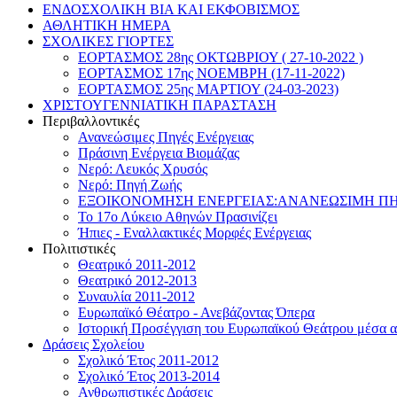
ΕΝΔΟΣΧΟΛΙΚΗ ΒΙΑ ΚΑΙ ΕΚΦΟΒΙΣΜΟΣ
ΑΘΛΗΤΙΚΗ ΗΜΕΡΑ
ΣΧΟΛΙΚΕΣ ΓΙΟΡΤΕΣ
ΕΟΡΤΑΣΜΟΣ 28ης ΟΚΤΩΒΡΙΟΥ ( 27-10-2022 )
ΕΟΡΤΑΣΜΟΣ 17ης ΝΟΕΜΒΡΗ (17-11-2022)
ΕΟΡΤΑΣΜΟΣ 25ης ΜΑΡΤΙΟΥ (24-03-2023)
ΧΡΙΣΤΟΥΓΕΝΝΙΑΤΙΚΗ ΠΑΡΑΣΤΑΣΗ
Περιβαλλοντικές
Ανανεώσιμες Πηγές Ενέργειας
Πράσινη Ενέργεια Βιομάζας
Νερό: Λευκός Χρυσός
Νερό: Πηγή Ζωής
ΕΞΟΙΚΟΝΟΜΗΣΗ ΕΝΕΡΓΕΙΑΣ:ΑΝΑΝΕΩΣΙΜΗ ΠΗ
Το 17ο Λύκειο Αθηνών Πρασινίζει
Ήπιες - Εναλλακτικές Μορφές Ενέργειας
Πολιτιστικές
Θεατρικό 2011-2012
Θεατρικό 2012-2013
Συναυλία 2011-2012
Ευρωπαϊκό Θέατρο - Ανεβάζοντας Όπερα
Ιστορική Προσέγγιση του Ευρωπαϊκού Θεάτρου μέσα α
Δράσεις Σχολείου
Σχολικό Έτος 2011-2012
Σχολικό Έτος 2013-2014
Ανθρωπιστικές Δράσεις