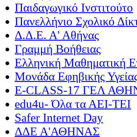
Παιδαγωγικό Ινστιτούτο
Πανελλήνιο Σχολικό Δίκ
Δ.Δ.Ε. Α' Αθήνας
Γραμμή Βοήθειας
Ελληνική Μαθηματική Ε
Μονάδα Εφηβικής Υγεία
Ε-CLASS-17 ΓΕΛ ΑΘ
edu4u- Όλα τα ΑΕΙ-ΤΕΙ
Safer Internet Day
ΔΔΕ Α'ΑΘΗΝΑΣ