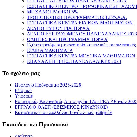
ΕΞΕΤΑΣΗ ΑΓΓΛΙΚΩΝ ΠΑΝΕΛΛΑΔΙΚΕΣ 2023
ΕΞΕΤΑΣΤΙΚΟ ΚΕΝΤΡΟ ΠΡΟΦΟΡΙΚΑ ΕΞΕΤΑΖΟΜ
ΜΗΧΑΝΟΓΡΑΦΙΚΟ 5%
ΤΡΟΠΟΠΟΙΗΣΗ ΠΡΟΓΡΑΜΜΑΤΟΣ Τ.ΕΦ.Α.Α.
ΕΞΕΤΑΣΤΙΚΑ ΚΕΝΤΡΑ ΕΙΔΙΚΩΝ ΜΑΘΗΜΑΤΩΝ
ΔΕΛΤΙΟ ΤΥΠΟΥ ΓΙΑ ΤΕΦΑΑ
ΔΕΛΤΙΟ ΕΞΕΤΑΖΟΜΕΝΟΥ ΠΑΝΕΛΛΑΔΙΚΕΣ 2023
ΟΔΗΓΙΕΣ ΚΑΙ ΠΡΟΓΡΑΜΜΑ ΤΕΦΑΑ
Εξέταση ατόμων με αναπηρία και ειδικές εκπαιδευτικέ
ΕΙΔΙΚΑ ΜΑΘΗΜΑΤΑ
ΕΞΕΤΑΣΤΙΚΑ ΚΕΝΤΡΑ ΜΟΥΣΙΚΑ ΜΑΘΗΜΑΤΩΝ
ΕΠΑΝΑΛΗΠΤΙΚΕΣ ΠΑΝΕΛΛΑΔΙΚΕΣ 2023
Το σχολειο μας
Ωρολόγιο Πρόγραμμα 2025-2026
Ιστορικό
Υποδομή
Εσωτερικός Κανονισμός Λειτουργίας 17ου ΓΕΛ Αθηνών 202
ΕΓΓΡΑΦΟ ΟΑΣΠ (ΣΕΙΣΜΙΚΟΣ ΚΙΝΔΥΝΟΣ)
Καταστατικό του Συλλόγου Γονέων των μαθητών
Εκπαιδευτικο Προσωπικο
Διοίκηση