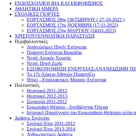
ΕΝΔΟΣΧΟΛΙΚΗ ΒΙΑ ΚΑΙ ΕΚΦΟΒΙΣΜΟΣ
ΑΘΛΗΤΙΚΗ ΗΜΕΡΑ
ΣΧΟΛΙΚΕΣ ΓΙΟΡΤΕΣ
ΕΟΡΤΑΣΜΟΣ 28ης ΟΚΤΩΒΡΙΟΥ ( 27-10-2022 )
ΕΟΡΤΑΣΜΟΣ 17ης ΝΟΕΜΒΡΗ (17-11-2022)
ΕΟΡΤΑΣΜΟΣ 25ης ΜΑΡΤΙΟΥ (24-03-2023)
ΧΡΙΣΤΟΥΓΕΝΝΙΑΤΙΚΗ ΠΑΡΑΣΤΑΣΗ
Περιβαλλοντικές
Ανανεώσιμες Πηγές Ενέργειας
Πράσινη Ενέργεια Βιομάζας
Νερό: Λευκός Χρυσός
Νερό: Πηγή Ζωής
ΕΞΟΙΚΟΝΟΜΗΣΗ ΕΝΕΡΓΕΙΑΣ:ΑΝΑΝΕΩΣΙΜΗ ΠΗ
Το 17ο Λύκειο Αθηνών Πρασινίζει
Ήπιες - Εναλλακτικές Μορφές Ενέργειας
Πολιτιστικές
Θεατρικό 2011-2012
Θεατρικό 2012-2013
Συναυλία 2011-2012
Ευρωπαϊκό Θέατρο - Ανεβάζοντας Όπερα
Ιστορική Προσέγγιση του Ευρωπαϊκού Θεάτρου μέσα α
Δράσεις Σχολείου
Σχολικό Έτος 2011-2012
Σχολικό Έτος 2013-2014
Ανθρωπιστικές Δράσεις