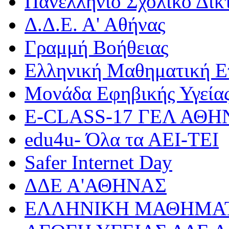
Πανελλήνιο Σχολικό Δίκ
Δ.Δ.Ε. Α' Αθήνας
Γραμμή Βοήθειας
Ελληνική Μαθηματική Ε
Μονάδα Εφηβικής Υγεία
Ε-CLASS-17 ΓΕΛ ΑΘ
edu4u- Όλα τα ΑΕΙ-ΤΕΙ
Safer Internet Day
ΔΔΕ Α'ΑΘΗΝΑΣ
ΕΛΛΗΝΙΚΗ ΜΑΘΗΜΑΤ